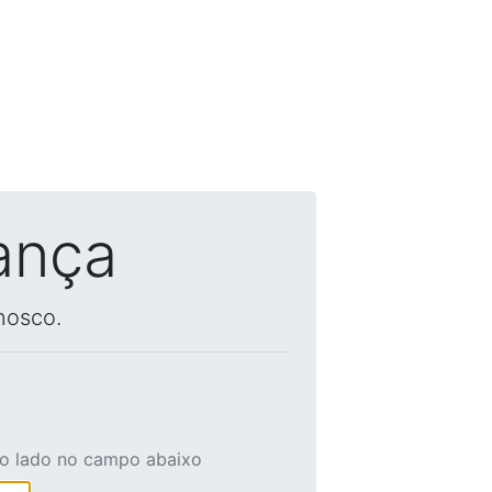
ança
nosco.
ao lado no campo abaixo