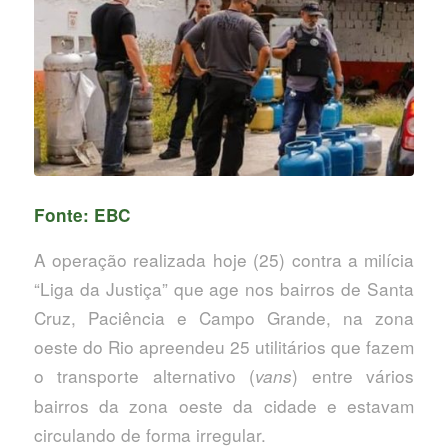
Fonte: EBC
A operação realizada hoje (25) contra a milícia
“Liga da Justiça” que age nos bairros de Santa
Cruz, Paciência e Campo Grande, na zona
oeste do Rio apreendeu 25 utilitários que fazem
o transporte alternativo (
) entre vários
vans
bairros da zona oeste da cidade e estavam
circulando de forma irregular.