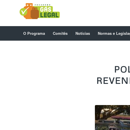
O Programa
Comitês
Notícias
Normas e Legisla
PO
REVEN