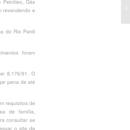
o Petróleo, Gás
em revendendo e
as do Rio Pardi
imentos foram
ei 8.176/91. O
gar pena de até
m requisitos de
sa de família,
ra consultar se
essar o site da