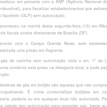
l realizou em parceria com a ANP (Agência Nacional d
ombustível), para fiscalizar estabelecimentos que estiv
s liquefeito (GLP) sem autorização.
 aconteceu na manhã desta segunda-feira (13) em Rib
is fiscais vindos diretamente de Brasília (DF).
acordo com o Campo Grande News, sete estabelec
realizada uma prisão em flagrante.
gás de cozinha sem autorização viola o art. 1° da L
e uma comércio está preso na delegacia local, e pode pe
nção.
estinas de gás em botijão são aquelas que não cumpre
incipalmente. É crime comercializar botijões em ca
earia, padaria ou em qualquer local não autorizado. Pa
 cidade tem autorização para revender gás, basta ac