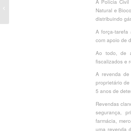
A Polícia Civi
de 40 botijas em
Natural e Bioc
operação de combate à
venda clandestina...
distribuindo gá
A força-tarefa
com apoio de do
Ao todo, de 
fiscalizados e 
A revenda de 
proprietário d
5 anos de dete
Revendas cland
segurança, pr
farmácia, merc
uma revenda da