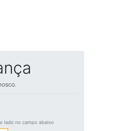
ança
nosco.
ao lado no campo abaixo