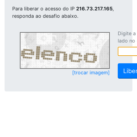
Para liberar o acesso
do IP
216.73.217.165
,
responda ao desafio abaixo.
Digite 
lado no
[trocar imagem]