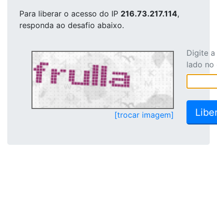
Para liberar o acesso
do IP
216.73.217.114
,
responda ao desafio abaixo.
Digite 
lado no
[trocar imagem]