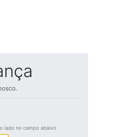
ança
nosco.
ao lado no campo abaixo