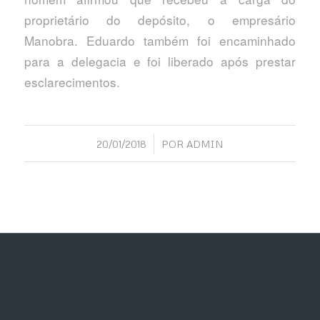
proprietário do depósito, o empresário
Manobra. Eduardo também foi encaminhado
para a delegacia e foi liberado após prestar
esclarecimentos.
/
20/01/2018
POR
ADMIN