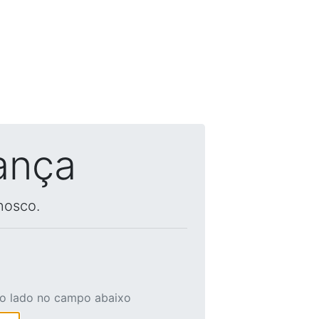
ança
nosco.
ao lado no campo abaixo