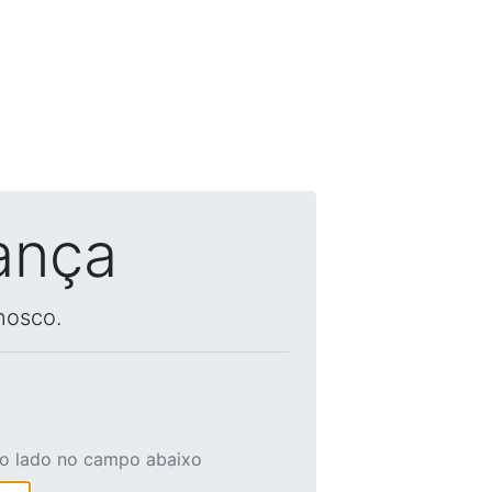
ança
nosco.
ao lado no campo abaixo