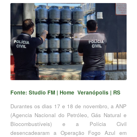
Fonte:
Studio FM | Home
Veranópolis | RS
Durantes os dias 17 e 18 de novembro, a ANP
(Agencia Nacional do Petróleo, Gás Natural e
Biocombustíveis) e a Polícia Civil
desencadearam a Operação Fogo Azul em