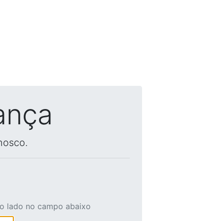
ança
nosco.
ao lado no campo abaixo